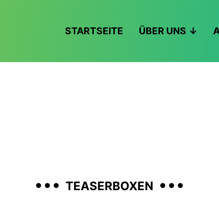
STARTSEITE
ÜBER UNS
A
...
...
TEASERBOXEN