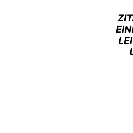
ZI
EIN
LE