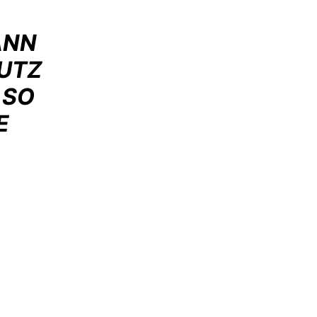
ANN
HUTZ
 SO
E