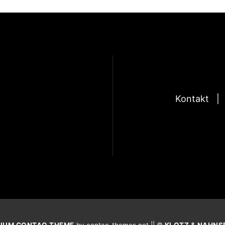
Kontakt
IUM CONTAO THEME
by contao-themes.net || ©
KLOTZ & NAHNS